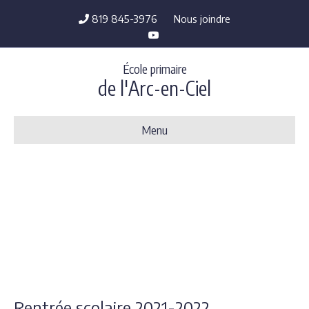
819 845-3976
Nous joindre
Y
o
u
t
École primaire
u
b
de l'Arc-en-Ciel
e
Menu
Rentrée scolaire 2021-2022