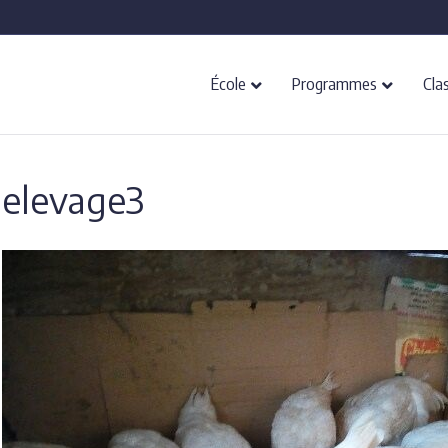
École
Programmes
Cla
elevage3