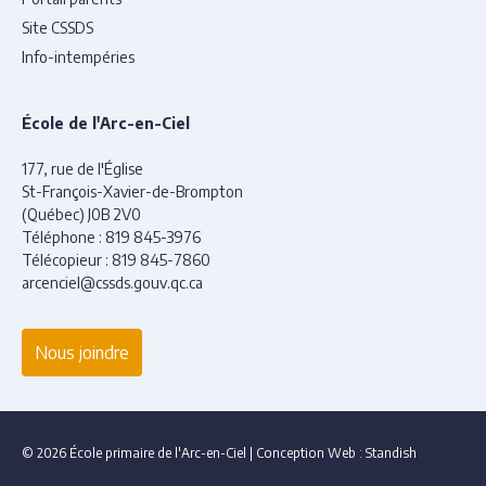
Site CSSDS
Info-intempéries
École de l'Arc-en-Ciel
177, rue de l'Église
St-François-Xavier-de-Brompton
(Québec) J0B 2V0
Téléphone :
819 845-3976
Télécopieur :
819 845-7860
arcenciel@cssds.gouv.qc.ca
Nous joindre
© 2026 École primaire de l'Arc-en-Ciel
|
Conception Web :
Standish