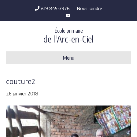
819 845-3976
Nous joindre
Y
o
u
t
École primaire
u
b
de l'Arc-en-Ciel
e
Menu
couture2
26 janvier 2018