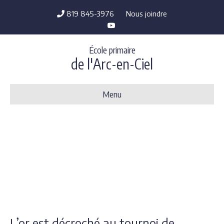
819 845-3976
Nous joindre
Y
o
u
t
École primaire
u
b
de l'Arc-en-Ciel
e
Menu
L’or est décroché au tournoi de