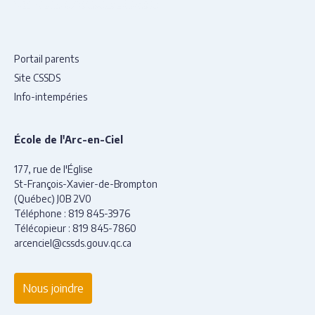
Portail parents
Site CSSDS
Info-intempéries
École de l'Arc-en-Ciel
177, rue de l'Église
St-François-Xavier-de-Brompton
(Québec) J0B 2V0
Téléphone :
819 845-3976
Télécopieur :
819 845-7860
arcenciel@cssds.gouv.qc.ca
Nous joindre