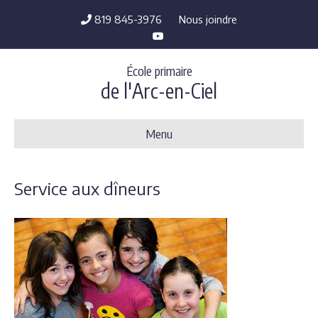
819 845-3976
Nous joindre
Y
o
u
t
École primaire
u
b
de l'Arc-en-Ciel
e
Menu
Service aux dîneurs