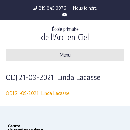
819 845-3976
Nous joindre
Y
o
u
t
École primaire
u
b
de l'Arc-en-Ciel
e
Menu
ODJ 21-09-2021_Linda Lacasse
ODJ 21-09-2021_Linda Lacasse