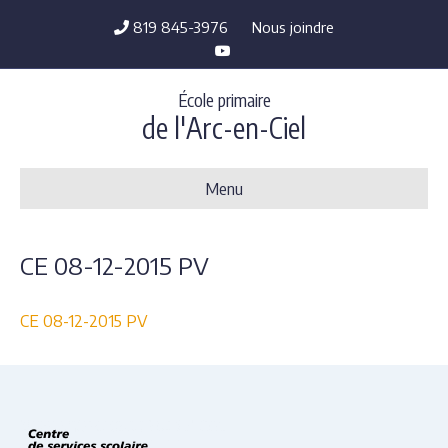
819 845-3976
Nous joindre
Y
o
u
t
École primaire
u
b
de l'Arc-en-Ciel
e
Menu
CE 08-12-2015 PV
CE 08-12-2015 PV