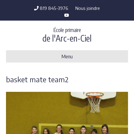
819 845-3976
Nous joindre
Y
o
u
t
École primaire
u
b
de l'Arc-en-Ciel
e
Menu
basket mate team2